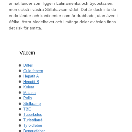
annat länder som ligger i Latinamerika och Sydostasien,
men också i västra Stillahavsområdet. Det är dock inte de
enda länder och kontinenter som är drabbade, utan även i
Afrika, östra Medelhavet och i många delar av Asien finns
det risk för smitta.
Vaccin
Difteri
Gula febern
Hepatit A
Hepatit B
Kolera
Malaria
Polio
Stelkramp
TBE
Tuberkulos
Turistdiarré
Tyfoidfeber
Denguefeber